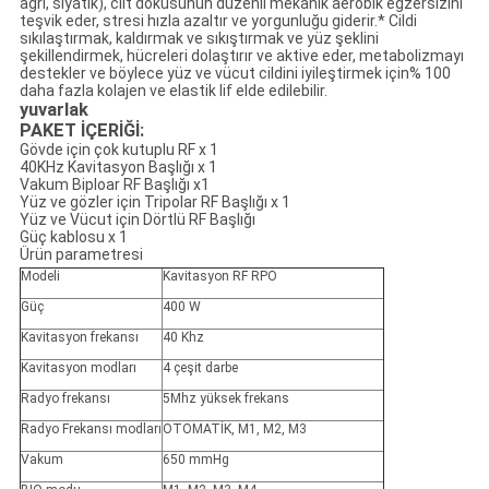
ağrı, siyatik), cilt dokusunun düzenli mekanik aerobik egzersizini
teşvik eder, stresi hızla azaltır ve yorgunluğu giderir.* Cildi
sıkılaştırmak, kaldırmak ve sıkıştırmak ve yüz şeklini
şekillendirmek, hücreleri dolaştırır ve aktive eder, metabolizmayı
destekler ve böylece yüz ve vücut cildini iyileştirmek için% 100
daha fazla kolajen ve elastik lif elde edilebilir.
yuvarlak
PAKET İÇERİĞİ:
Gövde için çok kutuplu RF x 1
40KHz Kavitasyon Başlığı x 1
Vakum Biploar RF Başlığı x1
Yüz ve gözler için Tripolar RF Başlığı x 1
Yüz ve Vücut için Dörtlü RF Başlığı
Güç kablosu x 1
Ürün parametresi
Modeli
Kavitasyon RF RPO
Güç
400 W
Kavitasyon frekansı
40 Khz
Kavitasyon modları
4 çeşit darbe
Radyo frekansı
5Mhz yüksek frekans
Radyo Frekansı modları
OTOMATİK, M1, M2, M3
Vakum
650 mmHg