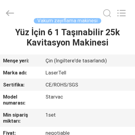
Tedarikçi.
Copyright
©
2015
-
Vakum zayıflama makinesi
2025
shrlasermachine.com.
All
Yüz İçin 6 1 Taşınabilir 25k
EV
Rights
Reserved.
Kavitasyon Makinesi
Developed
by
ECER
ÜRÜN:%
S
Menşe yeri:
Çin (İngiltere'de tasarlandı)
Marka adı:
LaserTell
HAKKIMIZDA
Sertifika:
CE/ROHS/SGS
Model
Starvac
FABRIKA
numarası:
TURU
Min sipariş
1set
miktarı:
KALITE
Fiyat:
negotiable