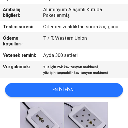
KONTROL
Ambalaj
Alüminyum Alaşımlı Kutuda
bilgileri:
Paketlenmiş
Teslim süresi:
Ödemenizi aldıktan sonra 5 iş günü
Ödeme
T / T, Western Union
koşulları:
Yetenek temini:
Ayda 300 setleri
Vurgulamak:
,
Yüz için 25k kavitasyon makinesi
yüz için taşınabilir kavitasyon makinesi
EN IYI FIYAT