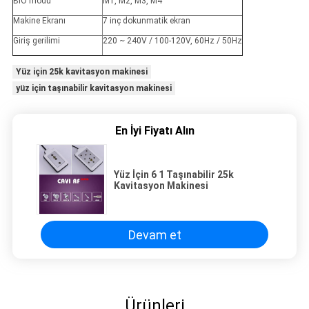
BIO modu
M1, M2, M3, M4
Makine Ekranı
7 inç dokunmatik ekran
Giriş gerilimi
220 ~ 240V / 100-120V, 60Hz / 50Hz
Yüz için 25k kavitasyon makinesi
yüz için taşınabilir kavitasyon makinesi
En İyi Fiyatı Alın
Yüz İçin 6 1 Taşınabilir 25k
Kavitasyon Makinesi
Devam et
Ürünleri