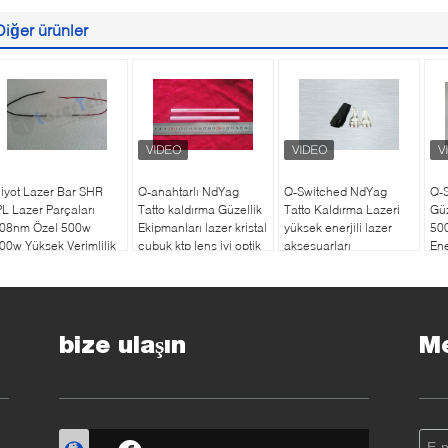
Diğer ürünler
iyot Lazer Bar SHR
Q-anahtarlı NdYag
Q-Switched NdYag
Q-
PL Lazer Parçaları
Tatto kaldırma Güzellik
Tatto Kaldırma Lazeri
Güz
08nm Özel 500w
Ekipmanları lazer kristal
yüksek enerjili lazer
50
00w Yüksek Verimlilik
çubuk ktp lens iyi optik
aksesuarları
Ene
bize ulaşın
Me