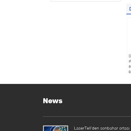
D
I
8
6
News
LaserTell'den sonbahar ortası