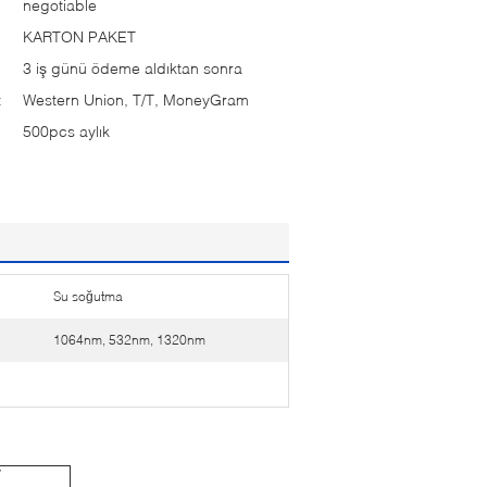
negotiable
KARTON PAKET
3 iş günü ödeme aldıktan sonra
:
Western Union, T/T, MoneyGram
500pcs aylık
Su soğutma
1064nm, 532nm, 1320nm
r