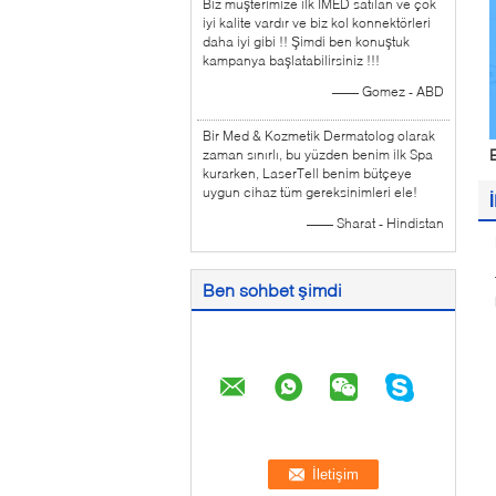
Biz müşterimize ilk IMED satılan ve çok
iyi kalite vardır ve biz kol konnektörleri
daha iyi gibi !! Şimdi ben konuştuk
kampanya başlatabilirsiniz !!!
—— Gomez - ABD
Bir Med & Kozmetik Dermatolog olarak
E
zaman sınırlı, bu yüzden benim ilk Spa
kurarken, LaserTell benim bütçeye
uygun cihaz tüm gereksinimleri ele!
—— Sharat - Hindistan
Ben sohbet şimdi