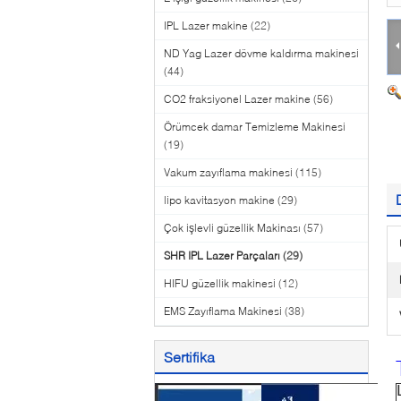
IPL Lazer makine
(22)
ND Yag Lazer dövme kaldırma makinesi
(44)
CO2 fraksiyonel Lazer makine
(56)
Örümcek damar Temizleme Makinesi
(19)
Vakum zayıflama makinesi
(115)
lipo kavitasyon makine
(29)
Çok işlevli güzellik Makinası
(57)
SHR IPL Lazer Parçaları
(29)
HIFU güzellik makinesi
(12)
EMS Zayıflama Makinesi
(38)
Sertifika