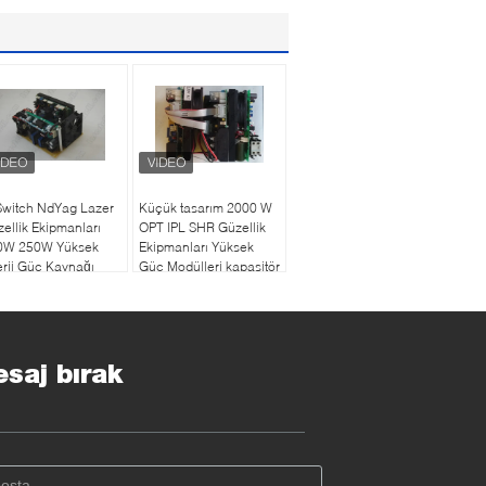
Switch NdYag Lazer
Küçük tasarım 2000 W
ellik Ekipmanları
OPT IPL SHR Güzellik
0W 250W Yüksek
Ekipmanları Yüksek
rji Güç Kaynağı
Güç Modülleri kapasitör
bankası
saj bırak