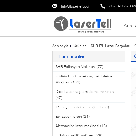
86-10-5637002
info@lasertell.com
Ana s
Ana sayfa
Ürünler
SHR IPL Lazer Parçaları
Tüm ürünler
SHR Epilasyon Makinesi
(77)
808nm Diod Lazer saç Temizleme
Makinesi
(104)
Diod Lazer saç temizleme makinesi
(47)
IPL saç temizleme makinesi
(60)
Epilasyon tercih
(24)
Alexandrite lazer makinesi
(16)
E ışığı güzellik makinesi
(26)