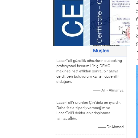
Müşteri
LaserTell güzellik cihazların outlooking
yorumları
profesyonel tasarım i `hiç DEMO
makinesi test ettikten sonra, bir araya
geldi, ben buluyorum kaliteli güvenilir
olduğunu!
—— Ali - Almanya
LaserTell'r ürünleri Çin'deki en iyisidir.
Daha fazla sipariş vereceğim ve
LaserTell'i doktor arkadaşlarıma
tanıtacağım.
—— Dr Ahmed