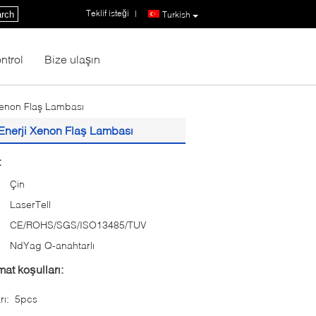
Teklif isteği
|
rch
Turkish
ntrol
Bize ulaşın
Xenon Flaş Lambası
 Enerji Xenon Flaş Lambası
:
Çin
LaserTell
CE/ROHS/SGS/ISO13485/TUV
:
NdYag Q-anahtarlı
at koşulları:
rı:
5pcs