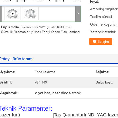
Fiyat:
Ambalaj bilgileri:
Teslim süresi:
Ödeme koşulları
Büyük resim :
Q-anahtarlı NdYag Tatto Kaldırma
Yetenek temini:
Güzellik Ekipmanları yüksek Enerji Xenon Flaş Lambası
İletişim
Detaylı ürün tanımı
Uygulama:
Tatto kaldırma
Soğutma:
Belirtimi:
∮6 * 140
Dalga boyu:
diyot bar
laser diode stack
Vurgulamak:
,
Teknik Paramenter:
Lazer türü
Taş Q-anahtarlı ND: YAG laze