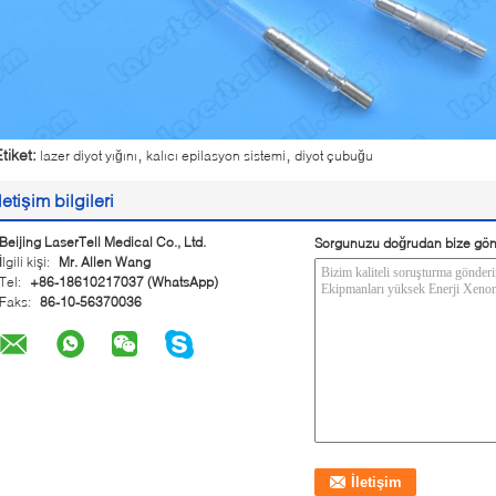
,
,
tiket:
lazer diyot yığını
kalıcı epilasyon sistemi
diyot çubuğu
İletişim bilgileri
Beijing LaserTell Medical Co., Ltd.
Sorgunuzu doğrudan bize gön
İlgili kişi:
Mr. Allen Wang
Tel:
+86-18610217037 (WhatsApp)
Faks:
86-10-56370036