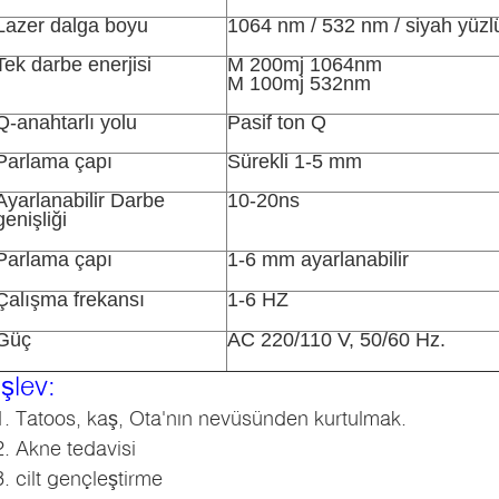
Lazer dalga boyu
1064 nm / 532 nm / siyah yüzlü 
Tek darbe enerjisi
M 200mj 1064nm
M 100mj 532nm
Q-anahtarlı yolu
Pasif ton Q
Parlama çapı
Sürekli 1-5 mm
Ayarlanabilir Darbe
10-20ns
genişliği
Parlama çapı
1-6 mm ayarlanabilir
Çalışma frekansı
1-6 HZ
Güç
AC 220/110 V, 50/60 Hz.
İşlev:
1. Tatoos, kaş, Ota'nın nevüsünden kurtulmak.
2. Akne tedavisi
3. cilt gençleştirme