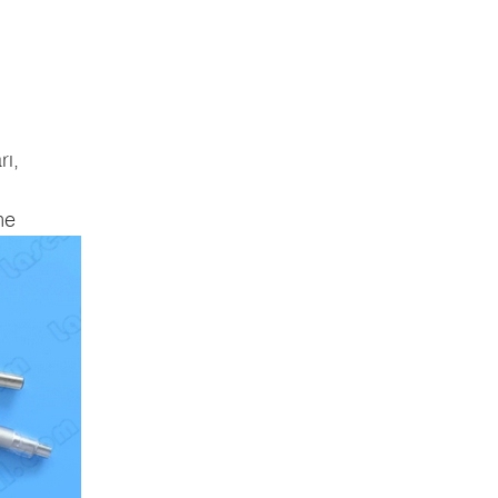
rı,
me