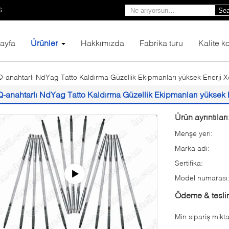
6
Sea
ayfa
Ürünler
Hakkımızda
Fabrika turu
Kalite ko
Q-anahtarlı NdYag Tatto Kaldırma Güzellik Ekipmanları yüksek Enerji 
Q-anahtarlı NdYag Tatto Kaldırma Güzellik Ekipmanları yüksek
Ürün ayrıntıları
Menşe yeri:
Marka adı:
Sertifika:
Model numarası
Ödeme & teslim
Min sipariş mikta